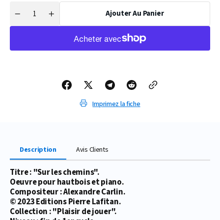
Ajouter Au Panier
Quantité
Réduire
Augmenter
la
la
quantité
quantité
de
de
PARTITION
PARTITION
SUR
SUR
LES
LES
CHEMINS
CHEMINS
(HAUTBOIS)
(HAUTBOIS)
Imprimez la fiche
Description
Avis Clients
Titre : "Sur les chemins".
Oeuvre pour hautbois et piano.
Compositeur : Alexandre Carlin.
© 2023 Editions Pierre Lafitan.
Collection : "Plaisir de jouer".