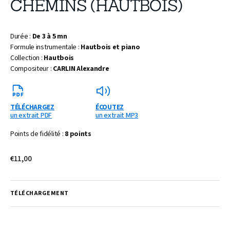
CHEMINS (HAUTBOIS)
Durée :
De 3 à 5 mn
Formule instrumentale :
Hautbois et piano
Collection :
Hautbois
Compositeur :
CARLIN Alexandre
TÉLÉCHARGEZ
ÉCOUTEZ
un extrait PDF
un extrait MP3
Points de fidélité :
8 points
Prix
€11,00
habituel
TÉLÉCHARGEMENT