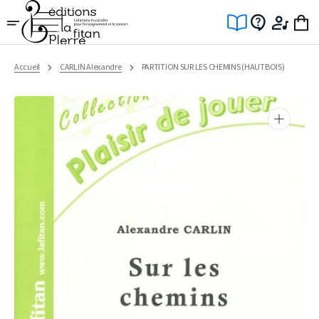
Ignorer
et
passer
au
contenu
Accueil
CARLIN Alexandre
PARTITION SUR LES CHEMINS (HAUTBOIS)
Ouvrir
1
des