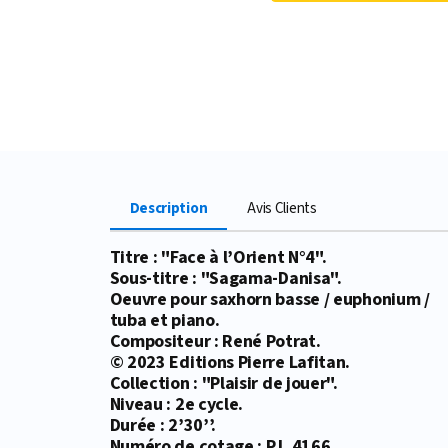
Description
Avis Clients
Titre : "Face à l’Orient N°4".
Sous-titre : "Sagama-Danisa".
Oeuvre pour saxhorn basse / euphonium /
tuba et piano.
Compositeur : René Potrat.
© 2023 Editions Pierre Lafitan.
Collection : "Plaisir de jouer".
Niveau : 2e cycle.
Durée : 2’30’’.
Numéro de cotage : P.L.4166.