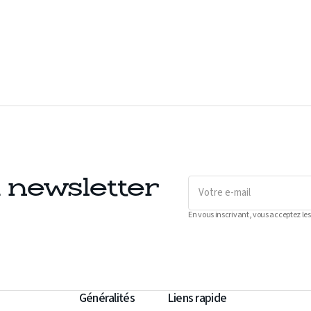
Votre
a newsletter
e-
mail
En vous inscrivant, vous acceptez les
Généralités
Liens rapide