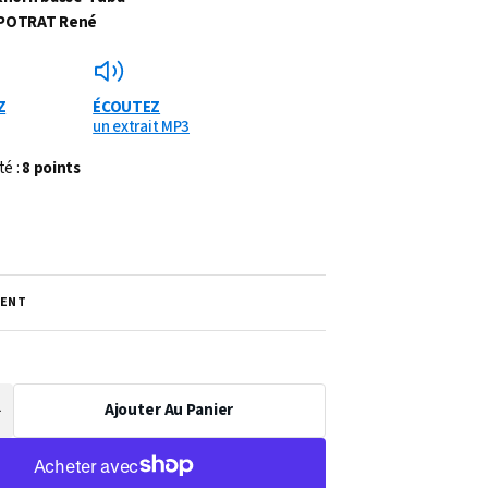
POTRAT René
Z
ÉCOUTEZ
un extrait MP3
té :
8 points
ENT
Ajouter Au Panier
Augmenter
a
uantité
de
PARTITION