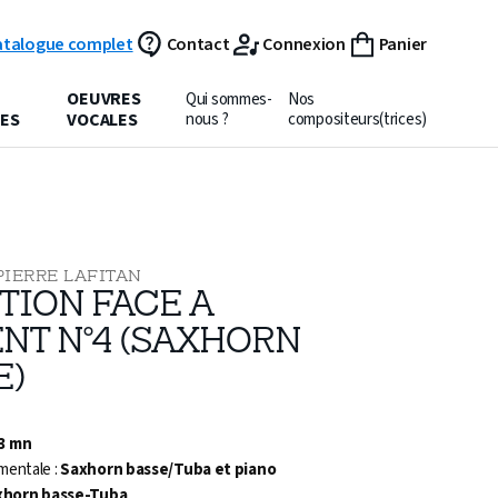
atalogue complet
Contact
Connexion
Panier
OEUVRES
Qui sommes-
Nos
ES
VOCALES
nous ?
compositeurs(trices)
PIERRE LAFITAN
TION FACE A
ENT N°4 (SAXHORN
E)
 3 mn
mentale :
Saxhorn basse/Tuba et piano
xhorn basse-Tuba