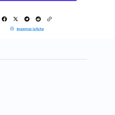
FACE
A
L’ORIENT
N°4
(SAXHORN
BASSE)
Imprimez la fiche