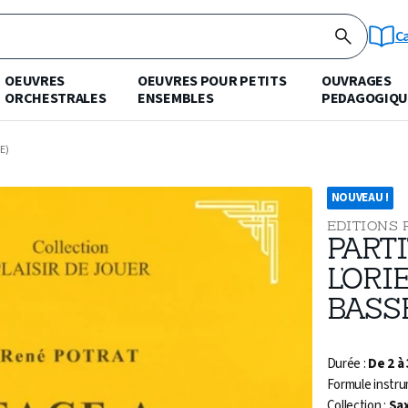
C
OEUVRES
OEUVRES POUR PETITS
OUVRAGES
ORCHESTRALES
ENSEMBLES
PEDAGOGIQU
E)
NOUVEAU !
EDITIONS 
PARTI
L’ORI
BASS
Durée :
De 2 à
Formule instru
Collection :
Sa