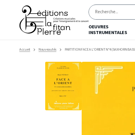
Ignorer
et
passer
Recherche
au
contenu
OEUVRES
INSTRUMENTALES
Accueil
Nouveautés
PARTITION FACE A L’ORIENT N°4 (SAXHORN BASS