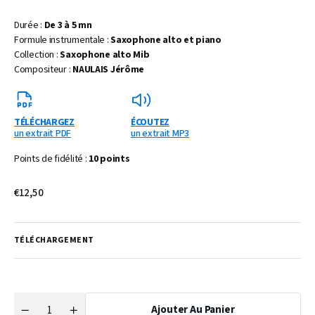
Durée :
De 3 à 5 mn
Formule instrumentale :
Saxophone alto et piano
Collection :
Saxophone alto Mib
Compositeur :
NAULAIS Jérôme
TÉLÉCHARGEZ
ÉCOUTEZ
un extrait PDF
un extrait MP3
Points de fidélité :
10 points
Prix
€12,50
habituel
TÉLÉCHARGEMENT
Ajouter Au Panier
Quantité
Réduire
Augmenter