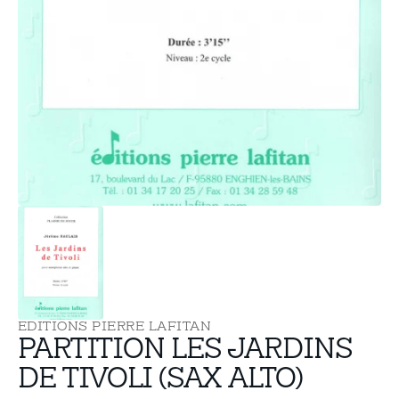
supports
multimédia
dans
la
vue
de
la
galerie
EDITIONS PIERRE LAFITAN
PARTITION LES JARDINS
DE TIVOLI (SAX ALTO)