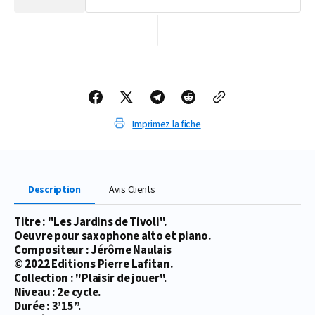
la
la
quantité
quantité
de
de
PARTITION
PARTITION
LES
LES
JARDINS
JARDINS
DE
DE
TIVOLI
TIVOLI
(SAX
(SAX
ALTO)
ALTO)
Imprimez la fiche
Description
Avis Clients
Titre : "Les Jardins de Tivoli".
Oeuvre pour saxophone alto et piano.
Compositeur : Jérôme Naulais
© 2022 Editions Pierre Lafitan.
Collection : "Plaisir de jouer".
Niveau : 2e cycle.
Durée : 3’15’’.