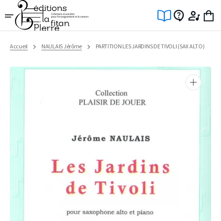
Ignorer
et
passer
au
contenu
Accueil
NAULAIS Jérôme
PARTITION LES JARDINS DE TIVOLI (SAX ALTO)
Ouvrir
1
des