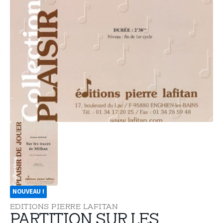
des
supports
multimédia
dans
la
vue
de
la
galerie
NOUVEAU !
EDITIONS PIERRE LAFITAN
PARTITION SUR LES