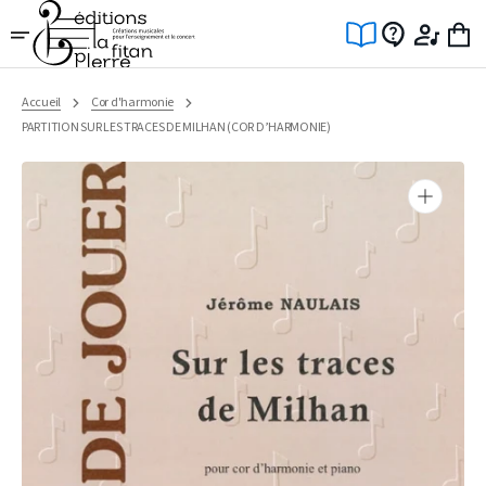
Ignorer
et
passer
au
contenu
Accueil
Cor d'harmonie
PARTITION SUR LES TRACES DE MILHAN (COR D’HARMONIE)
Ouvrir
1