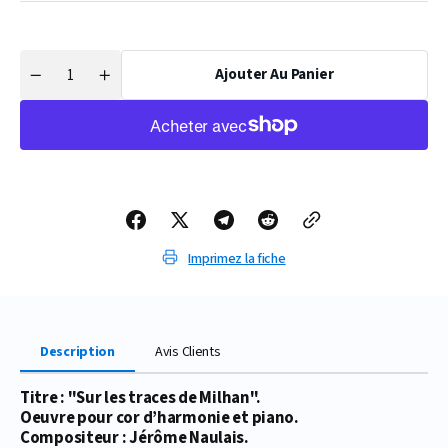
Ajouter Au Panier
Quantité
Réduire
Augmenter
la
la
quantité
quantité
de
de
PARTITION
PARTITION
SUR
SUR
LES
LES
TRACES
TRACES
DE
DE
MILHAN
MILHAN
(COR
(COR
D’HARMONIE)
D’HARMONIE)
Imprimez la fiche
Description
Avis Clients
Titre : "Sur les traces de Milhan".
Oeuvre pour cor d’harmonie et piano.
Compositeur : Jérôme Naulais.