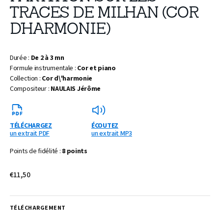
TRACES DE MILHAN (COR
D’HARMONIE)
Durée :
De 2 à 3 mn
Formule instrumentale :
Cor et piano
Collection :
Cor d\'harmonie
Compositeur :
NAULAIS Jérôme
TÉLÉCHARGEZ
ÉCOUTEZ
un extrait PDF
un extrait MP3
Points de fidélité :
8 points
Prix
€11,50
habituel
TÉLÉCHARGEMENT