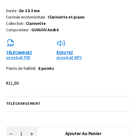
Durée :
De 2 à 3 mn
Formule instrumentale :
Clarinette et piano
Collection :
Clarinette
Compositeur :
GUIGOU André
TÉLÉCHARGEZ
ÉCOUTEZ
un extrait PDF
un extrait MP3
Points de fidélité :
8 points
Prix
€11,00
habituel
TÉLÉCHARGEMENT
Ajouter Au Panier
Quantité
Réduire
Augmenter