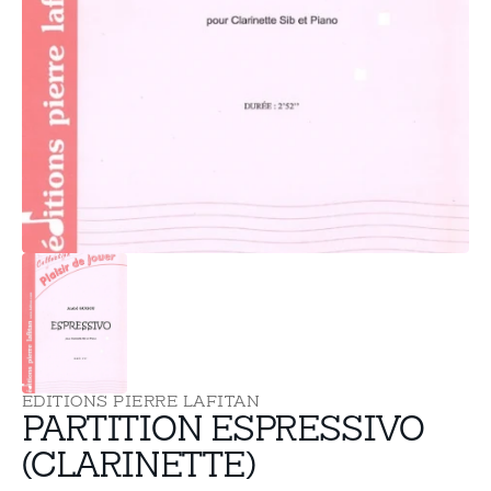
supports
multimédia
dans
la
vue
de
la
galerie
EDITIONS PIERRE LAFITAN
PARTITION ESPRESSIVO
(CLARINETTE)