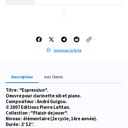
la
la
quantité
quantité
de
de
PARTITION
PARTITION
ESPRESSIVO
ESPRESSIVO
(CLARINETTE)
(CLARINETTE)
Imprimez la fiche
Description
Avis Clients
Titre : "Espressivo".
Oeuvre pour clarinette sib et piano.
Compositeur : André Guigou.
© 2007 Editions Pierre Lafitan.
Collection : "Plaisir de jouer".
Niveau : élémentaire (2e cycle, 1ère année).
Durée : 2’ 52’’.