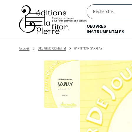
Ignorer
et
passer
Recherche
au
contenu
OEUVRES
INSTRUMENTALES
Accueil
DEL GIUDICE Michel
PARTITION SAXPLAY