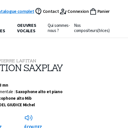
atalogue complet
Contact
Connexion
Panier
OEUVRES
Qui sommes-
Nos
ES
VOCALES
nous ?
compositeurs(trices)
PIERRE LAFITAN
ITION SAXPLAY
 3 mn
mentale :
Saxophone alto et piano
xophone alto Mib
DEL GIUDICE Michel
Z
ÉCOUTEZ