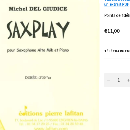
un extrait PDF
Points de fidéli
Prix
€11,00
Ouvrir
habituel
1
des
supports
multimédia
TÉLÉCHARGEM
dans
la
vue
de
la
galerie
Quantité
Réduire
la
l
quantité
q
de
PARTITION
SAXPLAY