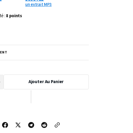
un extrait MP3
té :
8 points
ENT
Ajouter Au Panier
Augmenter
a
uantité
de
PARTITION
SAXPLAY