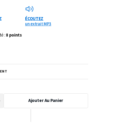
Z
ÉCOUTEZ
un extrait MP3
té :
8 points
ENT
Ajouter Au Panier
Augmenter
a
uantité
de
PARTITION
QUE
HUMORESQUE
SSE)
(CONTREBASSE)