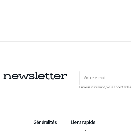
Votre
a newsletter
e-
mail
En vous inscrivant, vous acceptez les
Généralités
Liens rapide