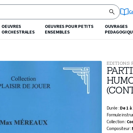
C
OEUVRES
OEUVRES POUR PETITS
OUVRAGES
ORCHESTRALES
ENSEMBLES
PEDAGOGIQU
EDITIONS 
PART
HUMO
(CON
Durée :
De 1 à
Formule instru
Collection :
Co
Compositeur :