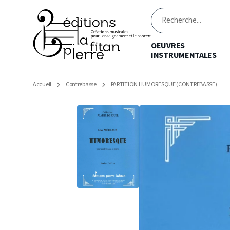
Ignorer
et
passer
Recherche
au
contenu
OEUVRES
INSTRUMENTALES
Accueil
Contrebasse
PARTITION HUMORESQUE (CONTREBASSE)