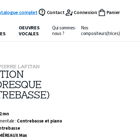
atalogue complet
Contact
Connexion
Panier
OEUVRES
Qui sommes-
Nos
ES
VOCALES
nous ?
compositeurs(trices)
PIERRE LAFITAN
ITION
RESQUE
TREBASSE)
 2 mn
mentale :
Contrebasse et piano
ntrebasse
MÉREAUX Max