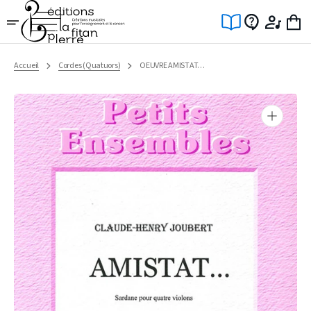
Ignorer
et
passer
au
contenu
Accueil
Cordes (Quatuors)
OEUVRE AMISTAT…
Ouvrir
1
des