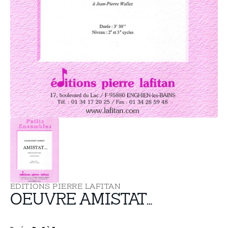
supports
multimédia
dans
la
vue
de
la
galerie
EDITIONS PIERRE LAFITAN
OEUVRE AMISTAT…