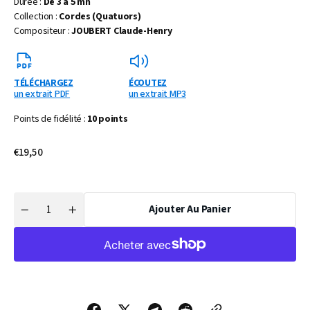
Durée :
De 3 à 5 mn
Collection :
Cordes (Quatuors)
Compositeur :
JOUBERT Claude-Henry
TÉLÉCHARGEZ
ÉCOUTEZ
un extrait PDF
un extrait MP3
Points de fidélité :
10 points
Prix
€19,50
habituel
Ajouter Au Panier
Quantité
Réduire
Augmenter
la
la
quantité
quantité
de
de
OEUVRE
OEUVRE
AMISTAT…
AMISTAT…