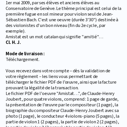
1er mai 2009, par ses élèves et anciens élèves au
Conservatoire de Genève. Le thème principal est celui de la
première fugue en sol mineur pour violon seul de Jean-
Sébastien Bach. C'est une oeuvre (durée 3'30") destinée à
des violonistes d'un bon niveau (fin du 2e cycle, par
exemple).
Amistat est un mot catalan qui signifie "amitié"…
Cl. H. J.
Mode de livraison :
Téléchargement.
Vous recevez dans votre compte – dès la validation de
votre règlement – les liens vous permettant de
télécharger le fichier PDF de l’œuvre, ainsi que la facture
prouvant la légalité de la transaction.
Le fichier PDF de l'oeuvre "Amistat…", de Claude-Henry
Joubert, pour quatre violons, comprend : 1 page de garde,
la présentation de l’œuvre par le compositeur (1 page), la
biographie du compositeur Claude-Henry Joubert avec sa
photo (1 page), le conducteur 4 violons-piano (5 pages), la
partie de violon 1 (2 pages), la partie de violon 2 (2 pages),