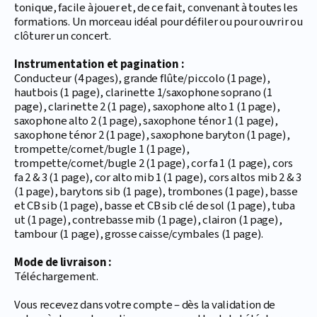
tonique, facile à jouer et, de ce fait, convenant à toutes les
formations. Un morceau idéal pour défiler ou pour ouvrir ou
clôturer un concert.
Instrumentation et pagination :
Conducteur (4 pages), grande flûte/piccolo (1 page),
hautbois (1 page), clarinette 1/saxophone soprano (1
page), clarinette 2 (1 page), saxophone alto 1 (1 page),
saxophone alto 2 (1 page), saxophone ténor 1 (1 page),
saxophone ténor 2 (1 page), saxophone baryton (1 page),
trompette/cornet/bugle 1 (1 page),
trompette/cornet/bugle 2 (1 page), cor fa 1 (1 page), cors
fa 2 & 3 (1 page), cor alto mib 1 (1 page), cors altos mib 2 & 3
(1 page), barytons sib (1 page), trombones (1 page), basse
et CB sib (1 page), basse et CB sib clé de sol (1 page), tuba
ut (1 page), contrebasse mib (1 page), clairon (1 page),
tambour (1 page), grosse caisse/cymbales (1 page).
Mode de livraison :
Téléchargement.
Vous recevez dans votre compte – dès la validation de