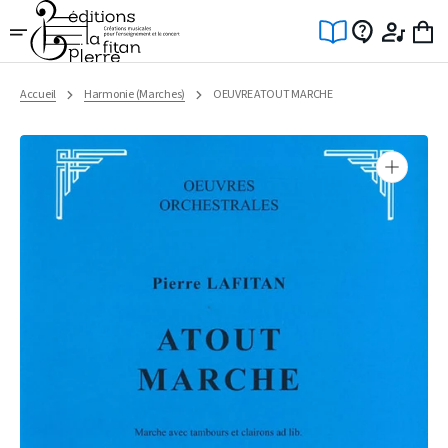
Ignorer
et
passer
au
contenu
Accueil
Harmonie (Marches)
OEUVRE ATOUT MARCHE
Ouvrir
1
des