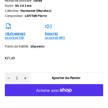
Niveau de difficulté :
Facile
Durée :
De 2 à 3 mn
Collection :
Harmonie (Marches)
Compositeur :
LAFITAN Pierre
TÉLÉCHARGEZ
ÉCOUTEZ
un extrait PDF
un extrait MP3
Points de fidélité :
18 points
Prix
€27,00
habituel
Ajouter Au Panier
Quantité
Réduire
Augmenter
la
la
quantité
quantité
de
de
OEUVRE
OEUVRE
ATOUT
ATOUT
MARCHE
MARCHE