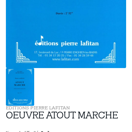
supports
multimédia
dans
la
vue
de
la
galerie
EDITIONS PIERRE LAFITAN
OEUVRE ATOUT MARCHE