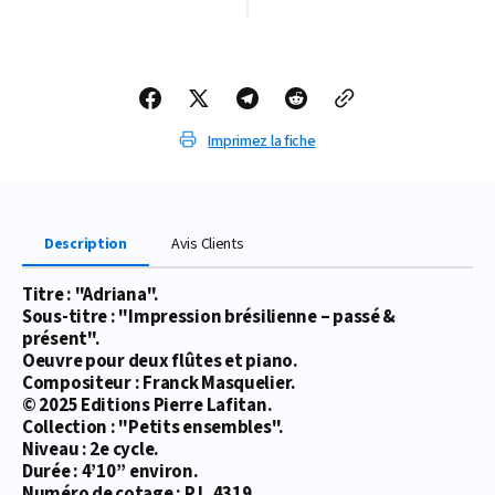
PARTITION
PARTITION
ADRIANA
ADRIANA
(2
(2
FLÛTES/PIANO)
FLÛTES/PIANO)
Imprimez la fiche
Description
Avis Clients
Titre : "Adriana".
Sous-titre : "Impression brésilienne – passé &
présent".
Oeuvre pour deux flûtes et piano.
Compositeur : Franck Masquelier.
© 2025 Editions Pierre Lafitan.
Collection : "Petits ensembles".
Niveau : 2e cycle.
Durée : 4’10’’ environ.
Numéro de cotage : P.L.4319.