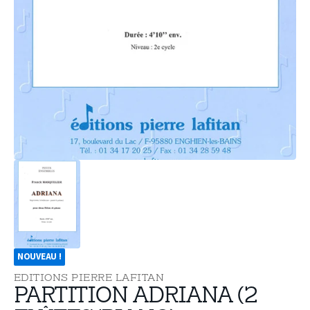
supports
multimédia
dans
la
vue
de
la
galerie
NOUVEAU !
EDITIONS PIERRE LAFITAN
PARTITION ADRIANA (2